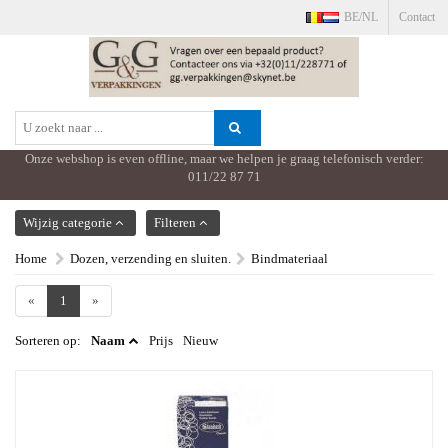
BE/NL
Contact
Onze webshop is even offline, maar we helpen je graag telefonisch verder:
011/22 87 71
TOON MENU
Wijzig categorie
Filteren
Home
Dozen, verzending en sluiten.
Bindmateriaal
«
1
»
Sorteren op:
Naam
Prijs
Nieuw