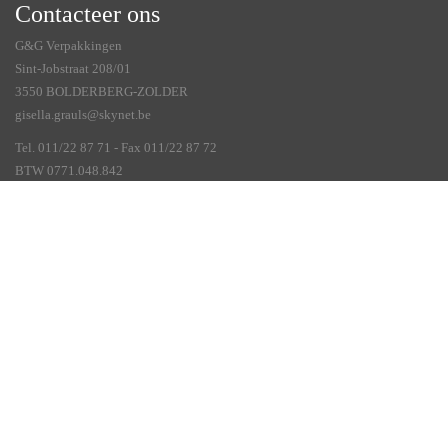
Contacteer ons
G&G Verpakkingen
Sint-Jobstraat 208/01
3550 BOLDERBERG-ZOLDER
gisella.grauls@skynet.be
Tel. 011/22 87 71 - Fax 011/22 87 72
BTW 0771.048.842
Veelgestelde vragen
Account aanmaken
Algemene voorwaarden
Betalingswijze
Levertermijn
Naar welke landen
Privacy Policy
Verzendkosten
Vragen of opmerkingen