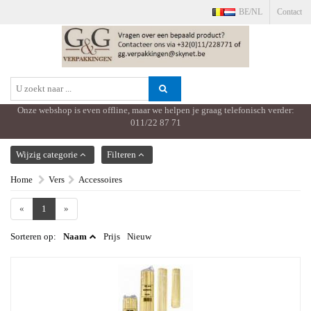
BE/NL
Contact
Onze webshop is even offline, maar we helpen je graag telefonisch verder:
011/22 87 71
TOON MENU
Wijzig categorie
Filteren
Home
Vers
Accessoires
«
1
»
Sorteren op:
Naam
Prijs
Nieuw