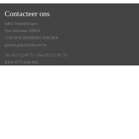
Contacteer ons
G&G Verpakkingen
Sint-Jobstraat 208/01
3550 BOLDERBERG-ZOLDER
gisella.grauls@skynet.be
Tel. 011/22 87 71 - Fax 011/22 87 72
BTW 0771.048.842
Veelgestelde vragen
Account aanmaken
Algemene voorwaarden
Betalingswijze
Levertermijn
Naar welke landen
Privacy Policy
Verzendkosten