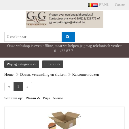
BE/NL
Contact
Onze webshop is even offline, maar we helpen je graag telefonisch verder:
011/22 87 71
TOON MENU
Wijzig categorie
Filteren
Home
Dozen, verzending en sluiten.
Kartonnen dozen
«
1
»
Sorteren op:
Naam
Prijs
Nieuw