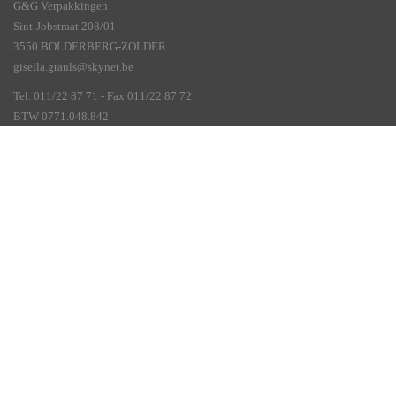
G&G Verpakkingen
Sint-Jobstraat 208/01
3550 BOLDERBERG-ZOLDER
gisella.grauls@skynet.be
Tel. 011/22 87 71 - Fax 011/22 87 72
BTW 0771.048.842
Veelgestelde vragen
Account aanmaken
Algemene voorwaarden
Betalingswijze
Levertermijn
Naar welke landen
Privacy Policy
Verzendkosten
Vragen of opmerkingen
Volg ons op