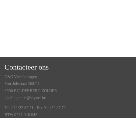
Contacteer ons
G&G Verpakkingen
Sint-Jobstraat 208/01
3550 BOLDERBERG-ZOLDER
gisella.grauls@skynet.be
Tel. 011/22 87 71 - Fax 011/22 87 72
BTW 0771.048.842
Veelgestelde vragen