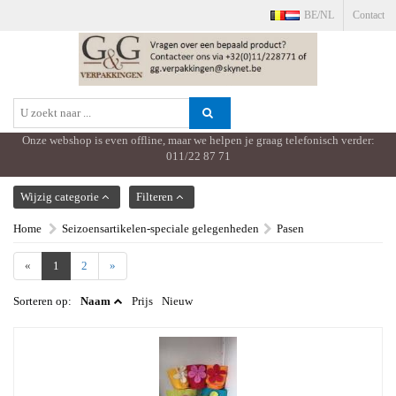
BE/NL
Contact
Onze webshop is even offline, maar we helpen je graag telefonisch verder:
011/22 87 71
TOON MENU
Wijzig categorie
Filteren
Home
Seizoensartikelen-speciale gelegenheden
Pasen
«
1
2
»
Sorteren op:
Naam
Prijs
Nieuw