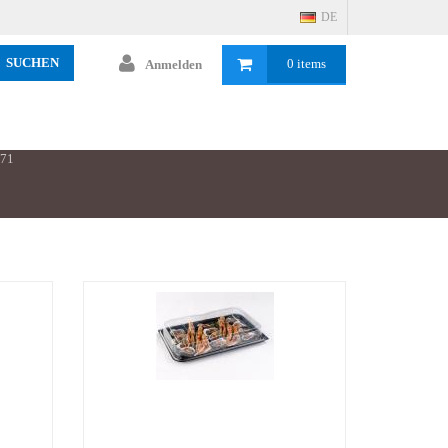
DE
SUCHEN
0 items
Anmelden
 71