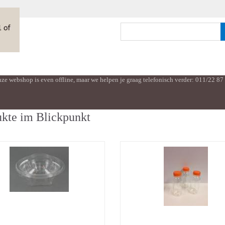
ze webshop is even offline, maar we helpen je graag telefonisch verder: 011/22 87
kte im Blickpunkt